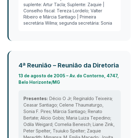
suplente: Artur Tacla; Suplente: Zaquie |
Conselho fiscal: Tereza Lordelo; Valter
Ribeiro e Márcia Santiago | Primeira
secretária Wilma; segunda secretária: Sonia
4ª Reunião – Reunião da Diretoria
13 de agosto de 2005 – Av. do Contorno, 4747,
Belo Horizonte/MG
Presentes:
Décio O Jr; Reginaldo Teixeira;
Ceasar Santiago; Celene Thaumaturgo,
Sonia F. Pires; Márcia Santiago; Renato
Bertate; Alicio Gobis; Maria Luiza Tepedino;
Odila Weigard; Cornelia Benesch; Liane Zink,
Peter Spelter, Tsuiuko Spelter; Zaquie
Meredith; Mimansa; M. Emilia Macedo; Jovita