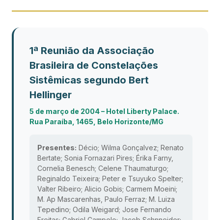
1ª Reunião da Associação
Brasileira de Constelações
Sistêmicas segundo Bert
Hellinger
5 de março de 2004 – Hotel Liberty Palace.
Rua Paraíba, 1465, Belo Horizonte/MG
Presentes:
Décio; Wilma Gonçalvez; Renato
Bertate; Sonia Fornazari Pires; Érika Farny,
Cornelia Benesch; Celene Thaumaturgo;
Reginaldo Teixeira; Peter e Tsuyuko Spelter;
Valter Ribeiro; Alicio Gobis; Carmem Moeini;
M. Ap Mascarenhas, Paulo Ferraz; M. Luiza
Tepedino; Odila Weigard; Jose Fernando
Freitas; Gabriel Campelo; Jacob Schnneider;